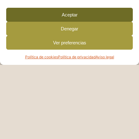
Restaurante
a
Aceptar
Denegar
Ver preferencias
Política de cookies
Política de privacidad
Aviso legal
Cervecería San José
Proyecto hostelero con más de dos décadas de
historia en Palencia, reinventado desde 2022 bajo
la dirección de Arancha. El...
Ver establecimiento
Restaurante