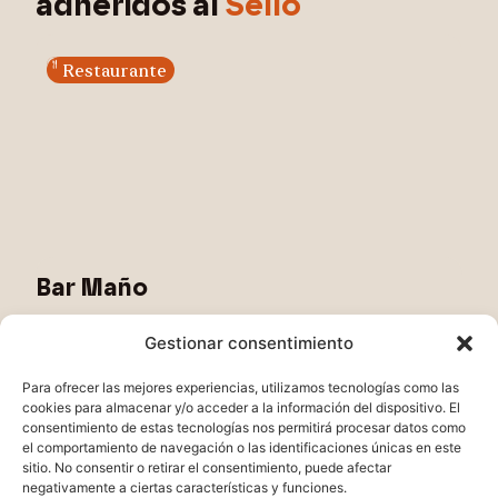
adheridos al
Sello
Restaurante
Bar Maño
Alberto Beltrán lleva más de 23 años al frente
Gestionar consentimiento
del Restaurante Maño, un local con alma ubicado
en la calle...
Para ofrecer las mejores experiencias, utilizamos tecnologías como las
cookies para almacenar y/o acceder a la información del dispositivo. El
Ver establecimiento
consentimiento de estas tecnologías nos permitirá procesar datos como
el comportamiento de navegación o las identificaciones únicas en este
sitio. No consentir o retirar el consentimiento, puede afectar
negativamente a ciertas características y funciones.