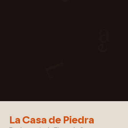
a
e
L
La Casa de Piedra