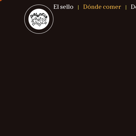
El sello
Dónde comer
D