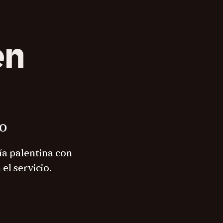
en
lo
ía palentina con
el servicio.