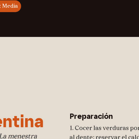
d: Media
Preparación
ntina
1. Cocer las verduras po
. La menestra
al dente; reservar el cal