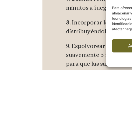
minutos a fuego suave.
Para ofrecer
almacenar y/
tecnologías
8. Incorporar las verdu
identificaci
afectar nega
distribuyéndolas en cap
A
9. Espolvorear el perejil
suavemente 5 minutos m
para que las salsas imp
10. Rectificar de sal y s
Consejo del chef
El secreto está en resp
verdura: que queden fi
cocinándose en el guiso 
contundente, añade uno