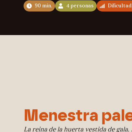
90 min.
4 personas
Dificulta
Menestra pale
La reina de la huerta vestida de gala