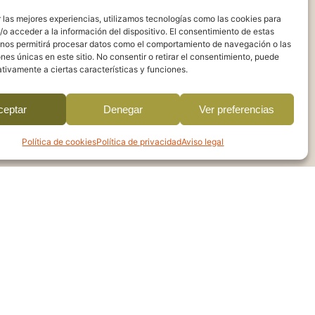
 las mejores experiencias, utilizamos tecnologías como las cookies para
o acceder a la información del dispositivo. El consentimiento de estas
 nos permitirá procesar datos como el comportamiento de navegación o las
ras rebozadas con cuidado,
ones únicas en este sitio. No consentir o retirar el consentimiento, puede
tivamente a ciertas características y funciones.
as.
ceptar
Denegar
Ver preferencias
 picado y dejar que el conjunto hierva
ás, moviendo la cazuela con delicadeza
Política de cookies
Política de privacidad
Aviso legal
regnen el rebozado.
ervir bien caliente en la misma cazuela.
etar los tiempos de cocción de cada
rmes antes del rebozado, porque seguirán
final. Si quieres una versión más
s dados de carne de cerdo o cordero