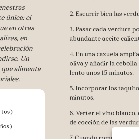
enestras
2. Escurrir bien las verd
e única: el
ue en otras
3. Pasar cada verdura po
alizas, en
abundante aceite calien
celebración
4. En una cazuela amplia
ndirse. Un
oliva y añadir la ceboll
a que alimenta
lento unos 15 minutos.
riales.
5. Incorporar los taquit
minutos.
rtos)
6. Verter el vino blanco,
de cocción de las verdur
eños)
7. Cuando rompa a hervir