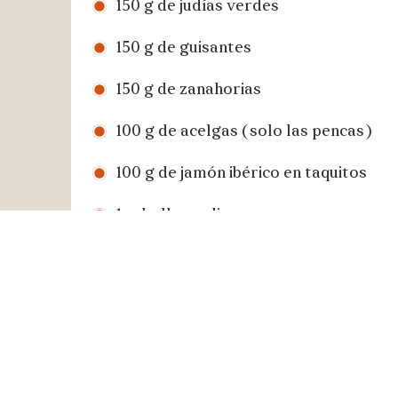
150 g de judías verdes
150 g de guisantes
150 g de zanahorias
100 g de acelgas (solo las pencas)
100 g de jamón ibérico en taquitos
1 cebolla mediana
2 dientes de ajo
3 huevos
Harina para rebozar
1 vaso de vino blanco