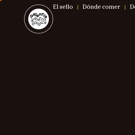
El sello
Dónde comer
D